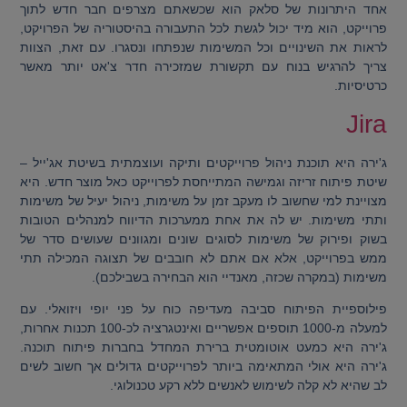
אחד היתרונות של סלאק הוא שכשאתם מצרפים חבר חדש לתוך
פרוייקט, הוא מיד יכול לגשת לכל התעבורה בהיסטוריה של הפרויקט,
לראות את השינויים וכל המשימות שנפתחו ונסגרו. עם זאת, הצוות
צריך להרגיש בנוח עם תקשורת שמזכירה חדר צ'אט יותר מאשר
כרטיסיות.
Jira
ג'ירה היא תוכנת ניהול פרוייקטים ותיקה ועוצמתית בשיטת אג'ייל –
שיטת פיתוח זריזה וגמישה המתייחסת לפרוייקט כאל מוצר חדש. היא
מצויינת למי שחשוב לו מעקב זמן על משימות, ניהול יעיל של משימות
ותתי משימות. יש לה את אחת ממערכות הדיווח למנהלים הטובות
בשוק ופירוק של משימות לסוגים שונים ומגוונים שעושים סדר של
ממש בפרוייקט, אלא אם אתם לא חובבים של תצוגה המכילה תתי
משימות (במקרה שכזה, מאנדיי הוא הבחירה בשבילכם).
פילוספיית הפיתוח סביבה מעדיפה כוח על פני יופי ויזואלי. עם
למעלה מ-1000 תוספים אפשריים ואינטגרציה לכ-100 תכנות אחרות,
ג'ירה היא כמעט אוטומטית ברירת המחדל בחברות פיתוח תוכנה.
ג'ירה היא אולי המתאימה ביותר לפרוייקטים גדולים אך חשוב לשים
לב שהיא לא קלה לשימוש לאנשים ללא רקע טכנולוגי.