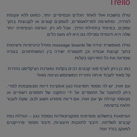
Trello
טרלו נחשבת אולי לאחד הכלים הבסיסיים יותר, כמעט ללא עקומת
למידה, ומתאימה לפרילאנסרים, לעסקים קטנים או לקבוצות בתוך
עסקים, במיוחד בתחילת הדרך, אבל לא רק. הגרסה הבסיסית יותר
שלה היא חינמית ומכילה גם היא לא מעט כלים.
טרלו מאפשרת יצירה של message boards ומודל כרטיסיות ורשימות
בתוך קבוצת עבודה וכן תקשורת ישירה בין המשתתפים, בצורה
שמראה את כל הפרויקט בקלות.
כמו כן ניתן לצרף סוגי קבצים רבים בקלות ומערכת הצ'קליסט נהדרת.
קל מאוד לעבוד איתה וחוויית המשתמש נעימה מאוד.
עם זאת, יש לה מספר חסרונות כגון אופציות דיווח מצומצמות למדי.
ניתן להתגבר על החוסרים על ידי התקנה של תוספים רשמיים או
מבוססי קהילה אך עם זאת, אם דיווח מפורט חשוב לכם, שקלו לעבור
הלאה ברשימה.
הגרסאות בתשלום מוסיפות פונקציונאליות נוספת כגון – הגדלת נפח
קבצים לשליחה, חיבור לתוכנות חיצוניות, חיבור מספר פרוייקטים
למעקב בודד ועוד.