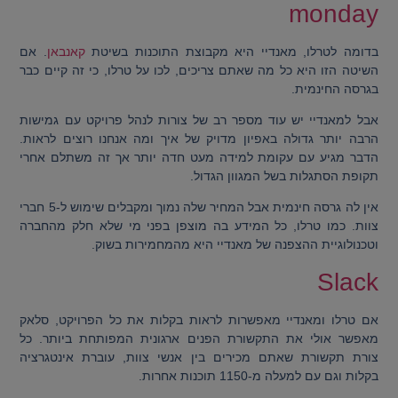
monday
בדומה לטרלו, מאנדיי היא מקבוצת התוכנות בשיטת
קאנבאן
. אם
השיטה הזו היא כל מה שאתם צריכים, לכו על טרלו, כי זה קיים כבר
בגרסה החינמית.
אבל למאנדיי יש עוד מספר רב של צורות לנהל פרויקט עם גמישות
הרבה יותר גדולה באפיון מדויק של איך ומה אנחנו רוצים לראות.
הדבר מגיע עם עקומת למידה מעט חדה יותר אך זה משתלם אחרי
תקופת הסתגלות בשל המגוון הגדול.
אין לה גרסה חינמית אבל המחיר שלה נמוך ומקבלים שימוש ל-5 חברי
צוות. כמו טרלו, כל המידע בה מוצפן בפני מי שלא חלק מהחברה
וטכנולוגיית ההצפנה של מאנדיי היא מהמחמירות בשוק.
Slack
אם טרלו ומאנדיי מאפשרות לראות בקלות את כל הפרויקט, סלאק
מאפשר אולי את התקשורת הפנים ארגונית המפותחת ביותר. כל
צורת תקשורת שאתם מכירים בין אנשי צוות, עוברת אינטגרציה
בקלות וגם עם למעלה מ-1150 תוכנות אחרות.