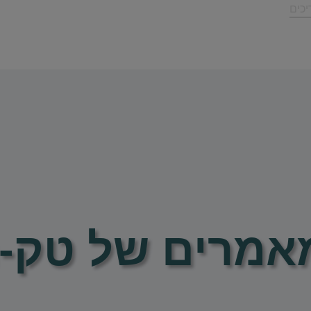
כים
אמרים של טק-מ