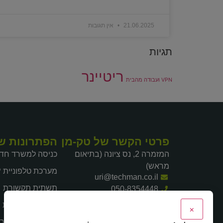
21.06.2025
אין תגובות
תגיות
ריטיינר
VPN ועבודה מהבית
פרטי הקשר של טק-מן
הפתרונות ש
המזמרה 2, נס ציונה (בתיאום
כניסה למשרד חד
מראש)
מערכת טלפוניית IP
uri@techman.co.il
תשתית תקשורת
050-8354448
א' עד ה' | 9:00 - 20:00
אוטומציה עסקית
×
תכנון והקמת מערך 