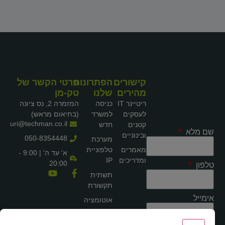
קישורים
הפתרונות
פרטי הקשר של
מהירים
שלנו
טק-מן
ריטיינר IT
כניסה
המזמרה 2, נס ציונה
לעסקים
למשרד
(בתיאום מראש)
uri@techman.co.il
קטנים
חדש
שם מלא
ובינוניים
050-8354448
מערכת
מאמרים
טלפוניית
א' עד ה' | 9:00 -
ומדריכים
IP
20:00
טלפון
תשתית
תקשורת
אימייל
אוטומציה
עסקית
תכנון