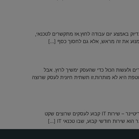
וק באמצע יום עבודה לחוץ.אז מתקשרים לטכנאי,
מנוע את זה מראש, אלא גם לחסוך כסף […]
ם ולעשות הכול כדי שהעסק ימשיך לרוץ. אבל
טפת היא לא מותרות.זו תשתית חיונית לעסק שרוצה
נמאס לכם לקרוא לטכנאי כל פעם שמשהו נתקע, רק כדי לגלות שהוא 'פנוי שבוע הבא בצהריים'?ברוכים הבאים לעולם הריטיינר – שירות IT קבוע לעסקים שרוצים שקט
 שירות חודשי קבוע, שבו טכנאי IT […]