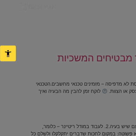
ך מבטיחים המשכיות
ת לא מדפיסה – מזמינים טכנאי מחשבים.הטכנאי
סק או הצוות.
לוקח זמן להבין מה הבעיה ואיך
מה זה בעצם ריטיינר במחשוב? בעולם שירותי המחשוב לעסקים יש שתי גישות עיקריות:1. להזמין טכנאי מחשבים בכל פעם שיש בעיה.2. לעבוד במודל ריטיינר – כלומר,
פול בתקלות ותמיכה בכל מה שקשור ל-IT לעסקים. המשמעות היא פשוטה: במקום לחכות שדברים יתקלקלו ולשלם כל